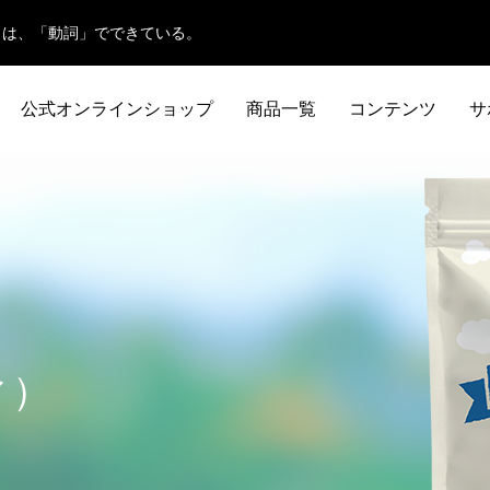
日は、「動詞」でできている。
公式オンラインショップ
商品一覧
コンテンツ
サ
健康知識
知っておきたいこと
商品情報
ィ）
プロテインの効果とは？女性に嬉
増量期のカタボリック対策｜原因