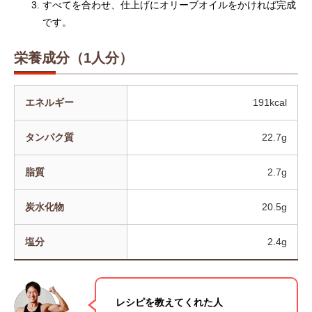
【管理栄養士監修】人工甘味料が気になる
プロテインとビタミ
すべてを合わせ、仕上げにオリーブオイルをかければ完成
です。
女性が増えている理由｜プロテイン選びが
由｜筋トレ効果をア
変わってきている？
2025.04.16
2024.07.03
栄養成分（1人分）
エネルギー
191kcal
タンパク質
22.7g
脂質
2.7g
炭水化物
20.5g
山の日に山頂やキャンプ場で食べたい！高
昭和レトロで今話題
タンパク質配合のマイルーティーン カレー
リオン」とコラボし
塩分
2.4g
ン」プロテイン
2022.08.11
2022.08.05
レシピを教えてくれた人