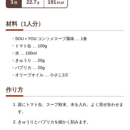
3
22.7
191
分
g
kcal
材料（1人分）
・SOU＋YOU コンソメスープ風味 … 1食
女性向けプロテインの効果とは？女性に嬉
プロテインとビタミ
・トマト缶 … 100g
しい効果的な飲み方とダイエットや美容へ
由｜筋トレ効果をア
・水 … 100ml
のメリットも解説
2024.09.13
2024.07.03
・きゅうり … 20g
・パプリカ … 20g
・オリーブオイル … 小さじ1/2
作り方
器にトマト缶、スープ粉末、水を入れ、よく混ぜ合わせま
す。
きゅうりとパプリカを細かく刻みます。