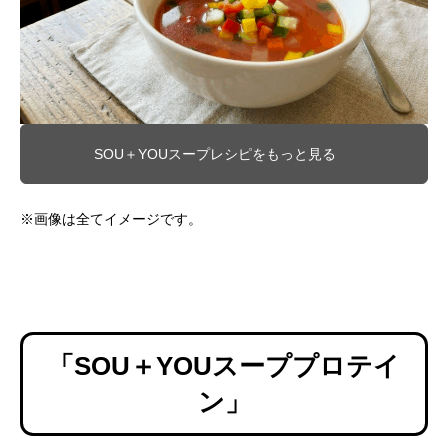
SOU＋YOU×b.ringで整える『いい日、は
映画「赤羽骨子のボ
じまるキャンペーン』
アップ記念キャンペ
2025.12.22
2024.07.12
SOU＋YOUスープレシピをもっと見る
※画像は全てイメージです。
「SOU＋YOUスーププロテイ
ン」