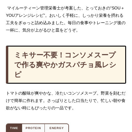
女性が増えている理由｜プロテイン選びが
しい効果的な飲み方
マイルーティーン管理栄養士が考案した、とっておきの“SOU＋
変わってきている？
のメリットも解説
2025.04.16
2024.09.13
YOUアレンジレシピ”。おいしく手軽に、しっかり栄養を摂れる
工夫をぎゅっと詰め込みました。毎日の食事やトレーニング後の
一杯に、気分が上がるひと皿をどうぞ。
ミキサー不要！コンソメスープ
で作る爽やかガスパチョ風レシ
ピ
増量期のカタボリック対策｜原因と防ぐ方
プロテインがまずい
法を徹底解説
紹介
トマトの酸味が爽やかな、冷たいコンソメスープ。野菜を刻むだ
けで簡単に作れます。さっぱりとした口当たりで、忙しい朝や食
2024.04.24
2024.04.10
欲がない時にもぴったりの一品です。
TIME
PROTEIN
ENERGY