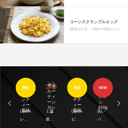
コーンスクランブルエッグ
2025.12.16
SOU+YOUレシピ
Li
ton
マイ
定
限定
限定
NEW
イ
Lipton
Lipton
ルー
クレ
ル
レモ
ピー
ティ
アチ
ル
ンテ
チテ
ーン
ン
テ
ィー
ィー
カレ
610g
ー
風味
風味
ton
Lipton
１食
Lipton
高い
Li
ー
味
ル
レモ
最大
ピー
パフ
ミ
テ
ンテ
37.2g
チテ
ォー
ク