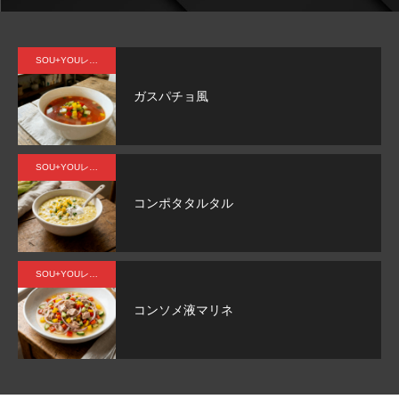
ー
ィー
のタ
ィー
マン
ィ
味
風味
ンパ
風味
スを
風
SOU+YOUレシピ
ク質
目指
ガスパチョ風
を配
す人
合し
へ。
たマ
SOU+YOUレシピ
イル
ーテ
コンポタタルタル
ィー
ンの
レト
SOU+YOUレシピ
ルト
コンソメ液マリネ
カレ
ー