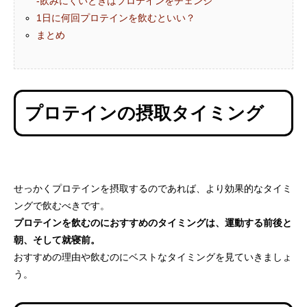
-飲みにくいときはプロテインをチェンジ
【管理栄養士監修】人工甘味料が気になる
プロテインとビタミ
1日に何回プロテインを飲むといい？
女性が増えている理由｜プロテイン選びが
由｜筋トレ効果をア
まとめ
変わってきている？
2025.04.16
2024.07.03
プロテインの摂取タイミング
せっかくプロテインを摂取するのであれば、より効果的なタイミ
ングで飲むべきです。
山の日に山頂やキャンプ場で食べたい！高
昭和レトロで今話題
プロテインを飲むのにおすすめのタイミングは、運動する前後と
タンパク質配合のマイルーティーン カレー
リオン」とコラボし
朝、そして就寝前。
ン」プロテイン
2022.08.11
2022.08.05
おすすめの理由や飲むのにベストなタイミングを見ていきましょ
う。