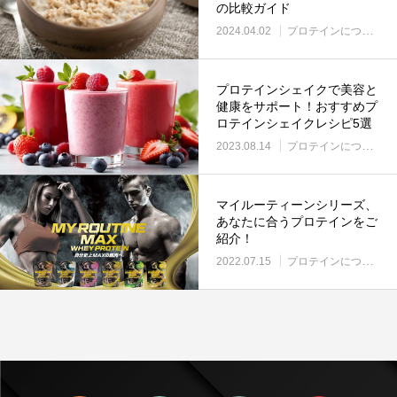
の比較ガイド
2024.04.02
プロテインについて
プロテインシェイクで美容と
健康をサポート！おすすめプ
ロテインシェイクレシピ5選
2023.08.14
プロテインについて
マイルーティーンシリーズ、
あなたに合うプロテインをご
紹介！
2022.07.15
プロテインについて
ton
イ
Li
ル