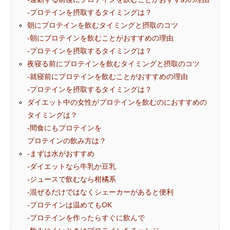
-プロテインを摂取するタイミングは？
朝にプロテインを飲むタイミングと摂取のコツ
-朝にプロテインを飲むことがおすすめの理由
-プロテインを摂取するタイミングは？
夜寝る前にプロテインを飲むタイミングと摂取のコツ
女性向けプロテインの効果とは？女性に嬉
プロテインとビタミ
-就寝前にプロテインを飲むことがおすすめの理由
しい効果的な飲み方とダイエットや美容へ
由｜筋トレ効果をア
-プロテインを摂取するタイミングは？
ダイエット中の女性がプロテインを飲むのにおすすめの
のメリットも解説
2024.09.13
2024.07.03
タイミングは？
-間食にもプロテインを
プロテインの飲み方は？
-まずは水がおすすめ
-ダイエットなら牛乳か豆乳
-ジュースで飲むなら柑橘系
-混ぜるだけではなくシェーカーがあると便利
-プロテインは温めてもOK
-プロテインを作ったらすぐに飲んで