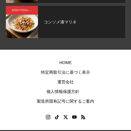
『スクイ
ロテ
然な味
ズボト
イ
わいを
SOU+YOUレシピ
ル』
ン。
重視し
コンソメ液マリネ
たプレ
ーン風
味。
HOME
特定商取引法に基づく表示
運営会社
個人情報保護方針
製造所固有記号に関するご案内