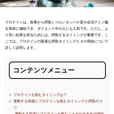
女性が増えている理由｜プロテイン選びが
しい効果的な飲み方
変わってきている？
のメリットも解説
2025.04.16
2024.09.13
プロテインは、食事から摂取しづらいタンパク質や必須アミノ酸
を簡単に補給でき、ダイエット中の人にも人気です。ただし、よ
り良い結果を得るためには、摂取するタイミングが重要です。こ
こでは、プロテインの最適な摂取タイミングとその理由について
詳しく説明します。
コンテンツメニュー
増量期のカタボリック対策｜原因と防ぐ方
プロテインがまずい
法を徹底解説
紹介
2024.04.24
2024.04.10
プロテインを飲むタイミングは？
運動する前後にプロテインを飲むタイミングと摂取のコ
ツ
-運動する前後にプロテインを飲むことがおすすめの理由