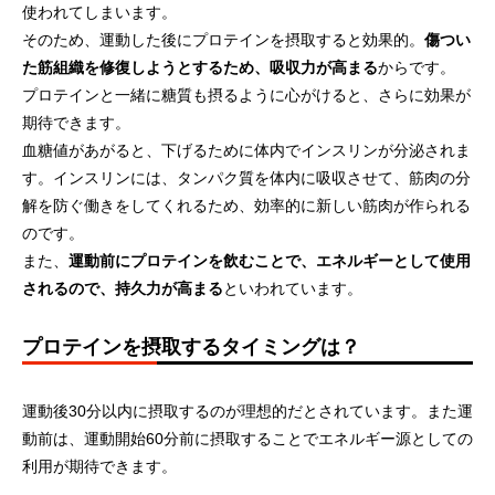
使われてしまいます。
そのため、運動した後にプロテインを摂取すると効果的。
傷つい
SOU＋YOU×b.ringで整える『いい日、は
映画「赤羽骨子のボ
た筋組織を修復しようとするため、吸収力が高まる
からです。
じまるキャンペーン』
アップ記念キャンペ
プロテインと一緒に糖質も摂るように心がけると、さらに効果が
2025.12.22
2024.07.12
期待できます。
血糖値があがると、下げるために体内でインスリンが分泌されま
す。インスリンには、タンパク質を体内に吸収させて、筋肉の分
解を防ぐ働きをしてくれるため、効率的に新しい筋肉が作られる
のです。
また、
運動前にプロテインを飲むことで、エネルギーとして使用
されるので、持久力が高まる
といわれています。
プロテインを摂取するタイミングは？
運動後30分以内に摂取するのが理想的だとされています。また運
動前は、運動開始60分前に摂取することでエネルギー源としての
利用が期待できます。