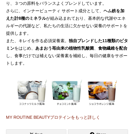
り、３つの原料をバランスよくブレンドしています。
さらに、インナービューティ サポート成分として、
ヘム鉄を加
えた計8種のミネラル
が組み込まれており、基本的な代謝やエネ
ルギーの代謝など、私たちの生活に欠かせない栄養のサポートを
提供します。
また、キレイを作る必須栄養素。
独自ブレンドした11種類のビタ
ミン
をはじめ、
あまおう苺由来の植物性乳酸菌
、
食物繊維を配合
し、食事だけでは補えない栄養素を補給し、毎日の健康をサポー
トします。
MY ROUTINE BEAUTYプロテインをもっと詳しく