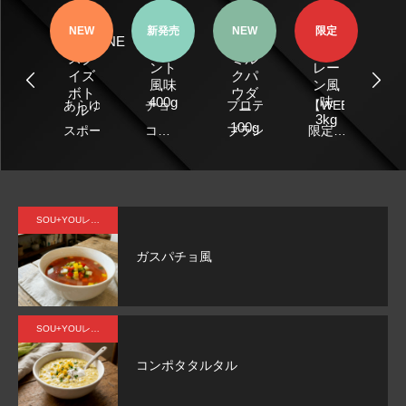
Peti
ル
ナチ
MY
Pety
定
NEW
新発売
NEW
限定
テ
チョ
ュラ
ROUTINE
ヤギ
ー
コミ
ルプ
スク
ミル
味
ント
レー
イズ
クパ
ラ
風味
ン風
ボト
ウダ
レ
400g
味
あらゆる
プロテイン
ton
チョ
【WEB
Li
ル
ー
シ
3kg
100g
スポーツ
ブランド
ル
コミ
限定】
レ
ン
ッ
で役立
「MY
テ
ン党
余計な
ン
ト
つ、操作
ROUTINE」
ー
公認
甘さや
ィ
性・携帯
から誕生し
味
のリ
風味を
風
SOU+YOUレシピ
性・衛生
た“ヒト品
アル
加え
ガスパチョ風
面を兼ね
質”のヤギミ
なチ
ず、ホ
備えた必
ルクパウダ
ョコ
エイプ
須アイテ
ー「Peti
ミン
ロテイ
SOU+YOUレシピ
ム!!
Pety」
ト風
ン素材
MY
味美
そのも
コンポタタルタル
ROUTINE
容プ
のの自