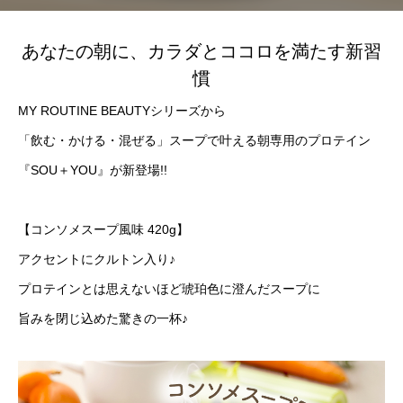
女性が増えている理由｜プロテイン選びが
しい効果的な飲み方
変わってきている？
のメリットも解説
2025.04.16
2024.09.13
あなたの朝に、カラダとココロを満たす新習
慣
MY ROUTINE BEAUTYシリーズから
「飲む・かける・混ぜる」スープで叶える朝専用のプロテイン
『SOU＋YOU』が新登場!!
【コンソメスープ風味 420g】
増量期のカタボリック対策｜原因と防ぐ方
プロテインがまずい
アクセントにクルトン入り♪
法を徹底解説
紹介
プロテインとは思えないほど琥珀色に澄んだスープに
2024.04.24
2024.04.10
旨みを閉じ込めた驚きの一杯♪