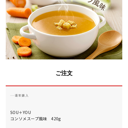
女性向けプロテインの効果とは？女性に嬉
プロテインとビタミ
しい効果的な飲み方とダイエットや美容へ
由｜筋トレ効果をア
のメリットも解説
2024.09.13
2024.07.03
ご注文
通常購入
SOU＋YOU
コンソメスープ風味 420g