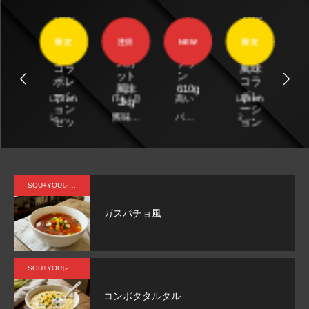
Lipton
ロイ
レモ
ヤル
ワ
ンテ
ミル
パン
気
限定
注目
NEW
限定
チ
ィー
クテ
プマ
クレ
コ
風味
ィー
スカ
アチ
ー
コラ
風味
ット
ン
風
ボレ
コラ
風味
610g
1
味
ーシ
ボレ
ん
Lipton
ITI（国
高い
Lipton
芳
3kg
0g
ョン
ーシ
り
レモ
際味覚
パフ
ミル
バ
セッ
ョン
ト
セッ
タ
ンテ
審査機
ォー
クテ
ナ
ト
な
ィー
構）の
マン
ィー
ぎ
人
風味
優秀味
スを
風味
っ
SOU+YOUレシピ
チ
覚賞一
目指
凝
ガスパチョ風
コ
つ星受
す人
縮
ー
賞！み
へ。
濃
ド
ずみず
な
SOU+YOUレシピ
ン
しく爽
み
。
やかで
た
コンポタタルタル