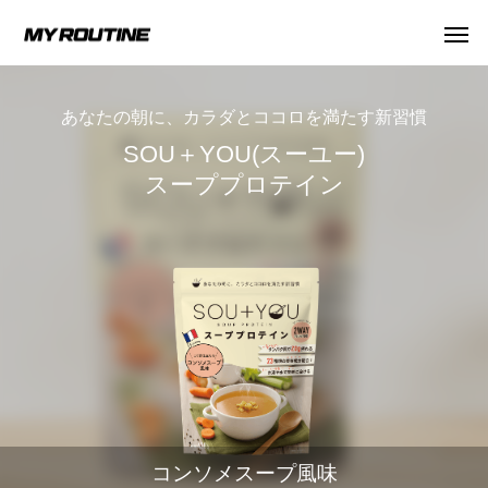
あなたの朝に、カラダとココロを満たす新習慣
SOU＋YOU(スーユー)
スーププロテイン
プロテインについて
プロテインの飲み方
健康知
【管理栄養士監修】人工甘味料が気になる
女性向けプロテイン
コンソメスープ風味