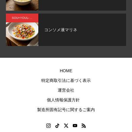
食
芳醇な
ら
5g
香りが
い
タ
印象
と
SOU+YOUレシピ
パ
的。す
け
コンソメ液マリネ
質
っきり
よ
とした
な
.4g
甘さは
ナ
トレー
風
。
ニング
味
HOME
後でも
特定商取引法に基づく表示
OK！
運営会社
世界が
認めた
個人情報保護方針
美味し
製造所固有記号に関するご案内
いマス
カット