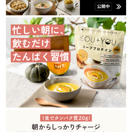
SOU＋YOU×b.ringで整える『いい日、は
映画「赤羽骨子のボ
じまるキャンペーン』
アップ記念キャンペ
2025.12.22
2024.07.12