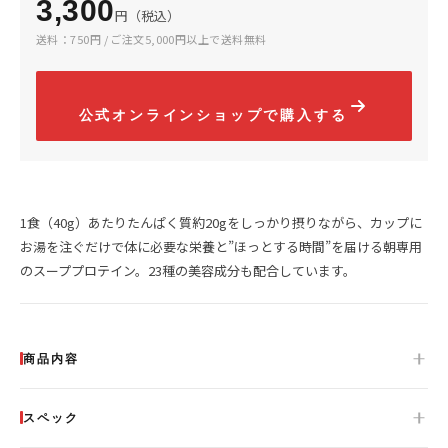
3,300
【管理栄養士監修】人工甘味料が気になる
プロテインとビタミ
円（税込）
女性が増えている理由｜プロテイン選びが
由｜筋トレ効果をア
送料：750円 / ご注文5,000円以上で送料無料
変わってきている？
2025.04.16
2024.07.03
公式オンラインショップで購入する
1食（40g）あたりたんぱく質約20gをしっかり摂りながら、カップに
お湯を注ぐだけで体に必要な栄養と”ほっとする時間”を届ける朝専用
のスーププロテイン。23種の美容成分も配合しています。
山の日に山頂やキャンプ場で食べたい！高
昭和レトロで今話題
タンパク質配合のマイルーティーン カレー
リオン」とコラボし
商品内容
ン」プロテイン
2022.08.11
2022.08.05
スペック