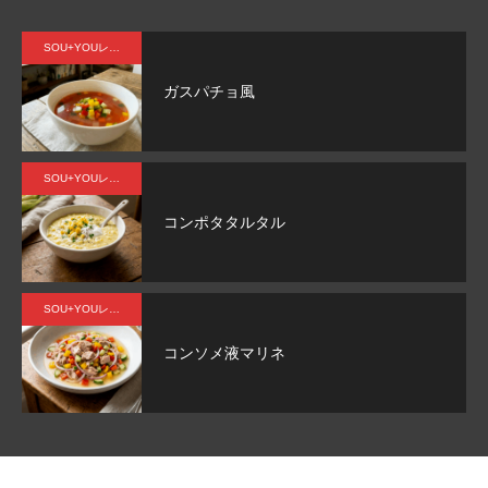
ふわ
つ
ン
ィー
のタ
さ、
【管理栄養士監修】人工甘味料が気になる
プロテインとビタミ
りと
性
を
風味
ンパ
心ま
女性が増えている理由｜プロテイン選びが
由｜筋トレ効果をア
SOU+YOUレシピ
広が
性
指
ク質
で満
変わってきている？
2025.04.16
2024.07.03
ガスパチョ風
る。
面
人
を配
た
上品
備
。
合し
す。
な甘
須
たマ
贅沢
SOU+YOUレシピ
さと
ム!
イル
キャ
豊か
M
ーテ
ラメ
コンポタタルタル
な風
RO
ィー
ルの
味が
『
ンの
甘み
織り
ズ
レト
が濃
SOU+YOUレシピ
な
ル
ルト
厚で
山の日に山頂やキャンプ場で食べたい！高
昭和レトロで今話題
コンソメ液マリネ
す、
カレ
香ば
タンパク質配合のマイルーティーン カレー
リオン」とコラボし
本格
ー
し
ン」プロテイン
2022.08.11
2022.08.05
抹茶
い、
ラテ
至福