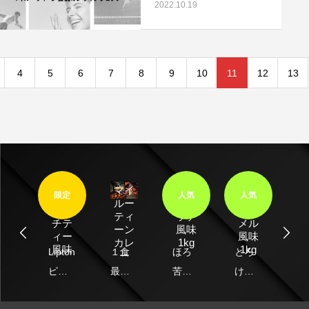
2022.10.19
4
5
6
7
8
9
10
11
12
13
女性向けプロテインの効果とは？女性に嬉
プロテインとビタミ
しい効果的な飲み方とダイエットや美容へ
由｜筋トレ効果をア
のメリットも解説
2024.09.13
2024.07.03
マイ
EW
限定
人気
人気
N
Lipton
生キ
抹茶
R
レ
ルー
ピー
ャラ
ラテ
チ
ティ
チテ
メル
風味
ン
ーン
ィー
風味
1kg
0g
カレ
風味
1kg
ほろ
あ
い
Lipton
１食
とろ
ー
苦い
ス
フ
ピー
最大
ける
香、
で
ー
チテ
37.2g
甘