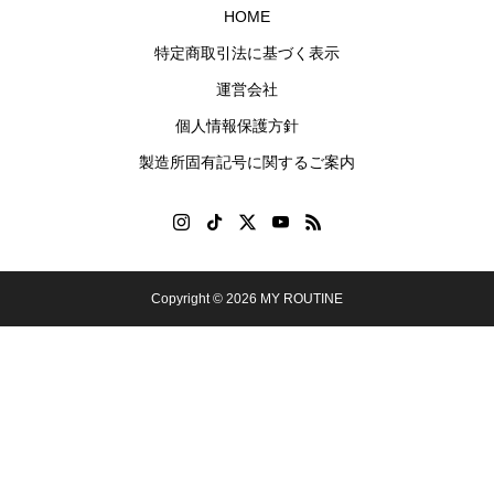
風
の生
HOME
味。
キャ
特定商取引法に基づく表示
ラメ
運営会社
ル風
味。
個人情報保護方針
製造所固有記号に関するご案内
ガスパチョ風
コンポタタルタル
2026.04.08
2026.04.07
Copyright © 2026 MY ROUTINE