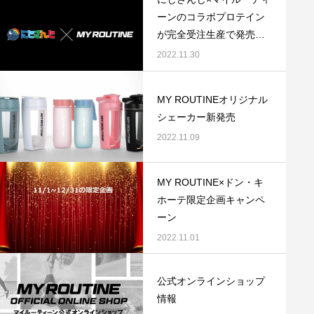
女性が増えている理由｜プロテイン選びが
しい効果的な飲み方
ーンのコラボプロテイン
変わってきている？
のメリットも解説
2025.04.16
2024.09.13
が完全受注生産で発売し
ます。
2022.11.30
MY ROUTINEオリジナル
シェーカー新発売
2022.11.09
MY ROUTINE×ドン・キ
増量期のカタボリック対策｜原因と防ぐ方
ホーテ限定企画キャンペ
プロテインがまずい
ーン
法を徹底解説
紹介
2022.11.01
2024.04.24
2024.04.10
公式オンラインショップ
情報