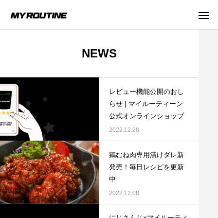
NEWS
レビュー機能公開のおし
プロテインについて
プロテインの飲み方
健康知
らせ | マイルーティーン
公式オンラインショップ
2022.12.28
鶏むね肉専用漬けダレ新
発売！毎日レシピを更新
中
2022.12.08
【管理栄養士監修】人工甘味料が気になる
女性向けプロテイン
にじさんじ×マイルーティ