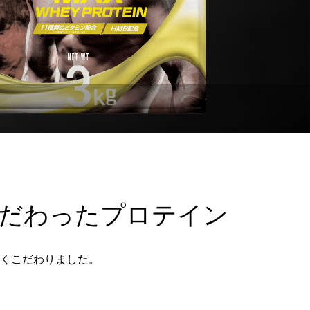
は？女性も運動なしで成功できるおすすめ
の置き換え方を解説！
2024.04.15
Hの違い
女性がプロテインの飲むタイミングや回数
こだわったプロテイン
説
は？運動前後と朝が効果的？ダイエット中
の女性でも効果を実感できる理由
2024.04.05
かくこだわりました。