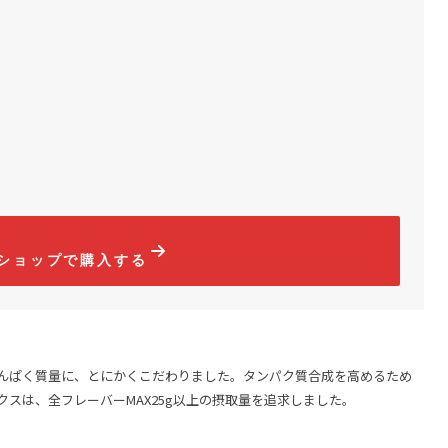
タルタル
コンソメ液マリネ
7
2026.04.06
ショップで購入する
たんぱく質量に、とにかくこだわりました。タンパク質合成を高めるため
クスは、全フレーバーMAX25g以上の摂取量を追求しました。