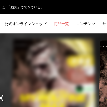
日は、「動詞」でできている。
公式オンラインショップ
商品一覧
コンテンツ
サ
健康知識
知っておきたいこと
商品情報
X
プロテインの効果とは？女性に嬉
増量期のカタボリック対策｜原因