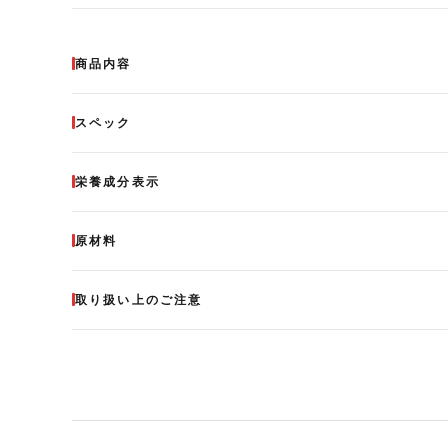
SOU＋YOU×b.ringで整える『いい日、は
映画「赤
商品内容
じまるキャンペーン』
アップ記
2025.12.22
2024.07.1
スペック
栄養成分表示
原材料
取り扱い上のご注意