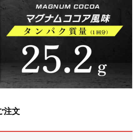
ンとビタミンを一緒に摂るべき理
プロテインダイエットのやり方や
レ効果をアップさせる方法
は？女性も運動なしで成功できる
の置き換え方を解説！
3
2024.04.15
ロで今話題の駄菓子メーカー「オ
健康的な生活や運動時に重要な栄
とコラボした「マイルーティー
BCAAに注目！
ご注文
ロテイン
5
2022.07.16