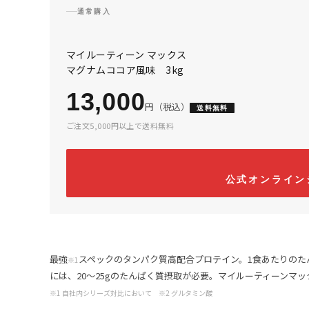
通常購入
マイルーティーン マックス
マグナムココア風味 3kg
13,000
円（税込）
送料無料
ガスパチョ風
コンポタ
ご注文5,000円以上で送料無料
2026.04.08
2026.04.0
公式オンライン
最強
スペックのタンパク質高配合プロテイン。1食あたりの
※1
には、20〜25gのたんぱく質摂取が必要。マイルーティーンマッ
※1 自社内シリーズ対比において ※2 グルタミン酸