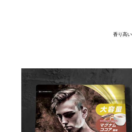
香り高い
女性向けプロテインの効果とは？女性に嬉
プロテイ
しい効果的な飲み方とダイエットや美容へ
由｜筋ト
のメリットも解説
2024.09.13
2024.07.0