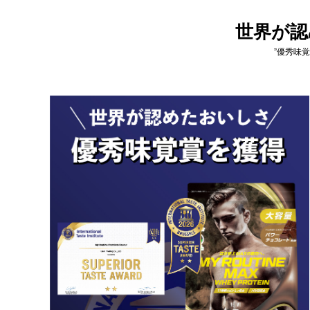
世界が認
”優秀味