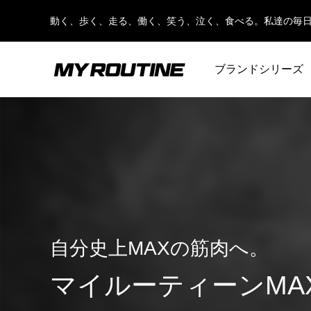
動く、歩く、走る、働く、笑う、泣く、食べる。私達の毎
ブランドシリーズ
プロテインについて
プロテインの飲み方
自分史上MAXの筋肉へ。
マイルーティーンMA
【管理栄養士監修】人工甘味料が気になる
女性向け