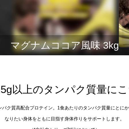
的な飲み方とダイエットや美容へ
法を徹底解説
トも解説
3
2024.04.24
マグナムココア風味 3kg
ンがまずい！対策アレンジレシピ
WPIプロテインとは？WPC・WP
25g以上のタンパク質量に
は？ホエイプロテインの種類を解
0
2024.04.08
ンパク質高配合プロテイン。1食あたりのタンパク質量にとに
なりたい身体をともに目指す身体作りをサポートします。