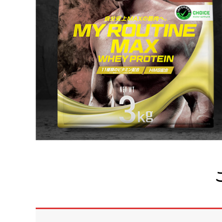
【管理栄養士監修】人工甘味料が気になる
プロテイ
女性が増えている理由｜プロテイン選びが
由｜筋ト
変わってきている？
2025.04.16
2024.07.0
山の日に山頂やキャンプ場で食べたい！高
昭和レト
タンパク質配合のマイルーティーン カレー
リオン」
ン」プ
2022.08.11
2022.08.0