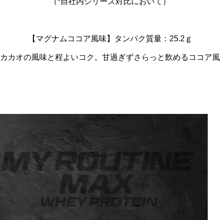
（*自社内シリーズ対比において）
【マグナムココア風味】タンパク質量：25.2ｇ
カカオの風味と程よいコク。甘過ぎずさらっと飲めるココア風
ンとビタミンを一緒に摂るべき理
増量期のカタボリック対策｜原因
レ効果をアップさせる方法
法を徹底解説
3
2024.04.24