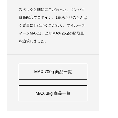
効果と
ダイエット中に栄養成分表示で抑えるべき
おすすめ
ポイント！
スペックと味ににこだわった、タンパク
2022.07.15
質高配合プロテイン。1食あたりのたんぱ
く質量にとにかくこだわり、マイルーテ
ィーンMAXは、全味MAX(25g)の摂取量
を追求しました。
MAX 700g 商品一覧
養素、
マイルーティーンシリーズ、あなたに合う
プロテインをご紹介！
MAX 3kg 商品一覧
2022.07.15