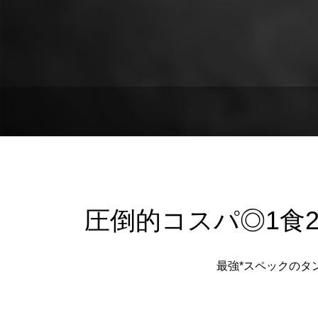
女性が増えている理由｜プロテイン選びが
しい効果
変わってきている？
のメリッ
2025.04.16
2024.09.1
増量期のカタボリック対策｜原因と防ぐ方
プロテイ
圧倒的コスパ◎1食
法を徹底解説
紹介
2024.04.24
2024.04.1
最強*スペックのタ