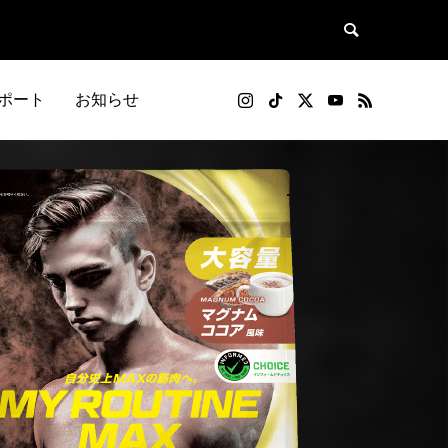
ポート
お知らせ
SOU+YOUレシピ
リリース記事
と防ぐ方
プロテインダイエットのやり方や効果と