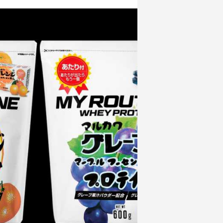
は？女性も運動なしで成功できるおすすめ
の置き換え方を解説！
2024.04.15
Hの違い
女性がプロテインの飲むタイミングや回数
説
は？運動前後と朝が効果的？ダイエット中
の女性でも効果を実感できる理由
2024.04.05