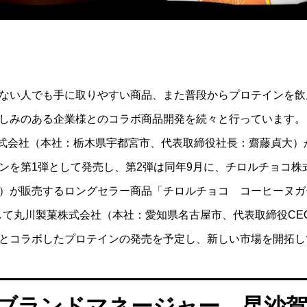
ない人でも手に取りやすい商品、また普段からプロテインを飲
ンとビタミンを一緒に摂るべき理
増量期のカタボリック対策｜原因
しみのある企業様とのコラボ商品開発を続々と行っています。
レ効果をアップさせる方法
法を徹底解説
3
2024.04.24
品株式会社（本社：栃木県宇都宮市、代表取締役社長：齋藤貞大
ンを第1弾として発売し、第2弾は同年9月に、チロルチョコ株
）が販売するロングセラー商品「チロルチョコ コーヒーヌガ
弾として丸川製菓株式会社（本社：愛知県名古屋市、代表取締役C
とコラボしたプロテインの発売を予定し、新しい市場を開拓し
INEブランドマネージャー 昆沙賀