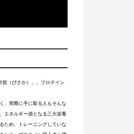
冷製きのこチーズリゾット風
2026.04.03
沙賀（びさか）」。プロテイン
く、実際に手に取る人もそんな
、エネルギー源となる三大栄養
るため、トレーニングしていな