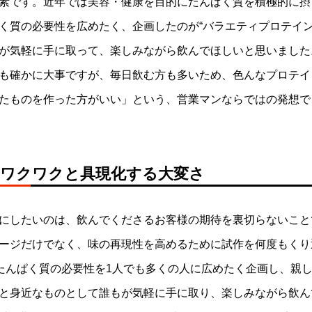
素です。近年では美容・健康を目的にたんぱく質を積極的に摂
く質の必要性を広めたく、企画したのが“バラエティプロテイン
羽骨子のボディガード」映画タイ
映画「エクスペンダブルズ ニュ
念キャンペーン！
ド」公開記念キャンペーン開催
が気軽に手に取って、楽しみながら飲んでほしいと思いました
2
2023.11.30
も確かに大事ですが、毎日飲む方も多いため、色んなプロテイ
たものを作った方がいい」という、営業マンならではの発想で
のワクワクと具現化する大変さ
にしたいのは、飲んでくださるお客様の期待を裏切らないこと
ージだけでなく、味の再現性を高めるために試作を何度もくり
、たんぱく質の必要性を1人でも多くの人に広めたく企画し、親
と身近なものとして誰もが気軽に手に取り、楽しみながら飲ん