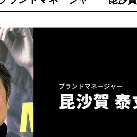
ンとビタミンを一緒に摂るべき理
プロテインダイエットのやり方や
レ効果をアップさせる方法
は？女性も運動なしで成功できる
の置き換え方を解説！
3
2024.04.15
ロで今話題の駄菓子メーカー「オ
健康的な生活や運動時に重要な栄
とコラボした「マイルーティー
BCAAに注目！
ロテイン
5
2022.07.16