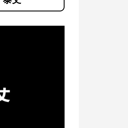
効果と
ダイエット中に栄養成分表示で抑えるべき
おすすめ
ポイント！
2022.07.15
養素、
マイルーティーンシリーズ、あなたに合う
プロテインをご紹介！
2022.07.15