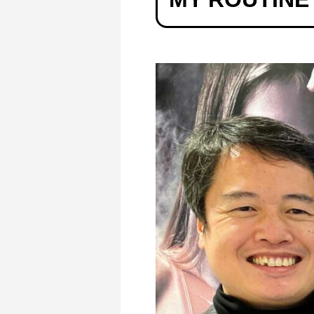
【管理栄養士監修】人工甘味料が気になる
プロテイ
女性が増えている理由｜プロテイン選びが
由｜筋ト
変わってきている？
2025.04.16
2024.07.0
山の日に山頂やキャンプ場で食べたい！高
昭和レト
タンパク質配合のマイルーティーン カレー
リオン」
ン」プ
2022.08.11
2022.08.0