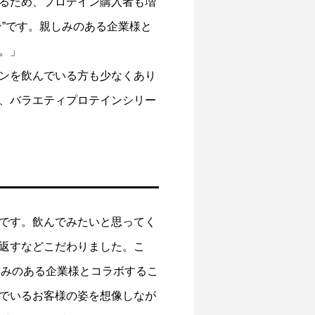
るため、プロテイン購入者も増
”です。親しみのある企業様と
ーブラッ
​運動しない営業マンが鶏むね弁当を食べて
続け開発したマイルーティーン『鶏むね肉
。」
はごはんつぶ』
2022.11.29
ンを飲んでいる方も少なくあり
、バラエティプロテインシリー
です。飲んでみたいと思ってく
返すなどこだわりました。こ
しみのある企業様とコラボするこ
でいるお客様の姿を想像しなが