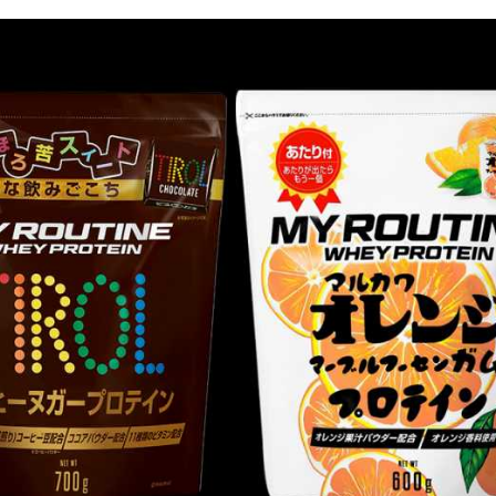
的な飲み方とダイエットや美容へ
法を徹底解説
トも解説
3
2024.04.24
ンがまずい！対策アレンジレシピ
WPIプロテインとは？WPC・WP
は？ホエイプロテインの種類を解
0
2024.04.08