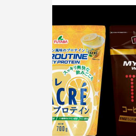
女性が増えている理由｜プロテイン選びが
しい効果
変わってきている？
のメリッ
2025.04.16
2024.09.1
増量期のカタボリック対策｜原因と防ぐ方
プロテイ
法を徹底解説
紹介
2024.04.24
2024.04.1