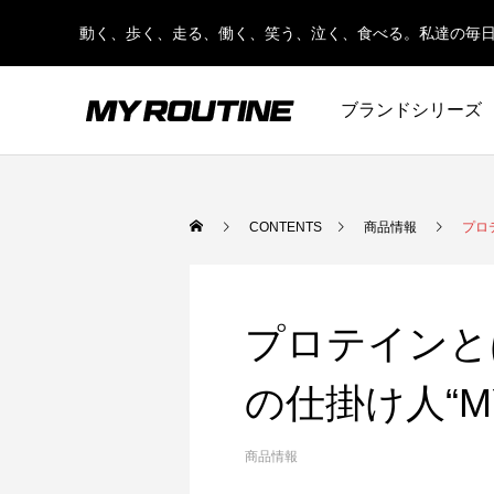
動く、歩く、走る、働く、笑う、泣く、食べる。私達の毎
ブランドシリーズ
プロテインについて
プロテインの飲み方
CONTENTS
商品情報
プロ
プロテインと
の仕掛け人“M
商品情報
【管理栄養士監修】人工甘味料が気になる
女性向け