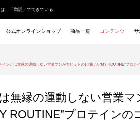
日は、「動詞」でできている。
公式オンラインショップ
商品一覧
コンテンツ
サ
健康知識
知っておきたいこと
商品情報
テインとは無縁の運動しない営業マンが大ヒットの仕掛け人“MY ROUTINE”プロテ
は無縁の運動しない営業マ
Y ROUTINE”プロテイン
プロテインの効果とは？女性に嬉
増量期のカタボリック対策｜原因