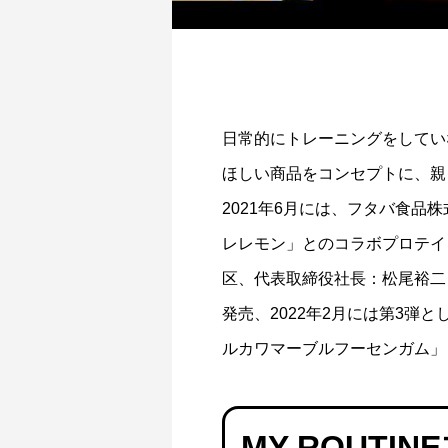
日常的にトレーニングをしてい
女性向けプロテインの効果とは？女性に嬉
プロテイ
しい効果的な飲み方とダイエットや美容へ
ほしい商品をコンセプトに、親
由｜筋ト
のメリットも解説
2024.09.13
2024.07.0
2021年6月には、フタバ食
レレモン」とのコラボプロテイ
区、代表取締役社長：松尾裕二
発売、2022年2月には第3
ルカワマーブルフーセンガム」
MY ROUT