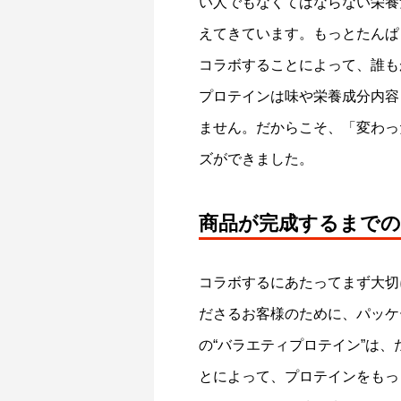
い人でもなくてはならない栄養
SOU＋YOU×b.ringで整える『いい日、は
えてきています。もっとたんぱ
映画「赤
じまるキャンペーン』
アップ記
コラボすることによって、誰も
2025.12.22
2024.07.1
プロテインは味や栄養成分内容
ません。だからこそ、「変わっ
ズができました。
商品が完成するまで
コラボするにあたってまず大切
ださるお客様のために、パッケ
の“バラエティプロテイン”は
とによって、プロテインをもっ