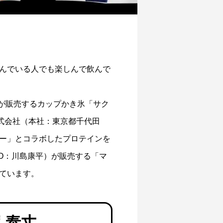
んでいる人でも楽しんで飲んで
と防ぐ方
プロテインを飲んで便秘に？！原因と便秘
解消方法を徹底解説
2024.04.09
）が販売するカップかき氷「サク
式会社（本社：東京都千代田
ー」とコラボしたプロテインを
EO：川島康平）が販売する「マ
ています。
 泰丈